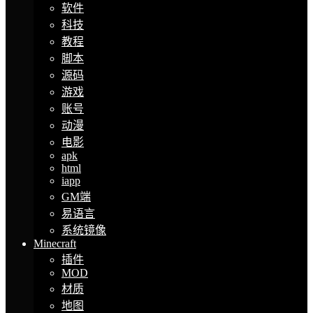
软件
科技
教程
脚本
源码
游戏
账号
动漫
电影
apk
html
iapp
GM端
易语言
系统镜像
Minecraft
插件
MOD
材质
地图