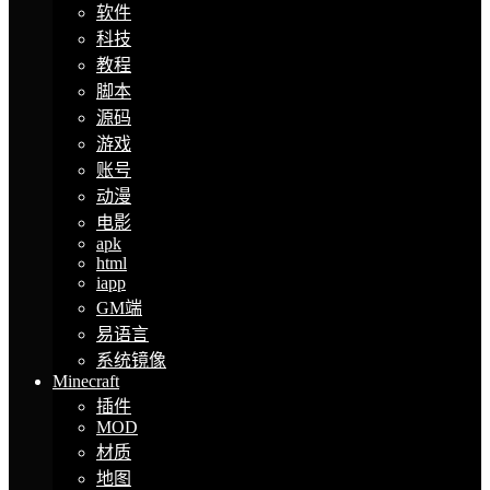
软件
科技
教程
脚本
源码
游戏
账号
动漫
电影
apk
html
iapp
GM端
易语言
系统镜像
Minecraft
插件
MOD
材质
地图