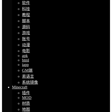
软件
科技
教程
脚本
源码
游戏
账号
动漫
电影
apk
html
iapp
GM端
易语言
系统镜像
Minecraft
插件
MOD
材质
地图