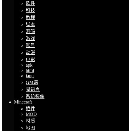
软件
科技
教程
脚本
源码
游戏
账号
动漫
电影
apk
html
iapp
GM端
易语言
系统镜像
Minecraft
插件
MOD
材质
地图