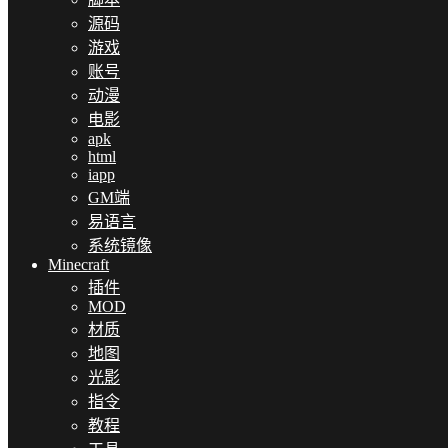
源码
游戏
账号
动漫
电影
apk
html
iapp
GM端
易语言
系统镜像
Minecraft
插件
MOD
材质
地图
光影
指令
教程