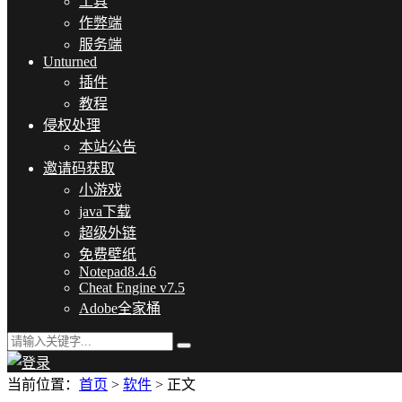
工具
作弊端
服务端
Unturned
插件
教程
侵权处理
本站公告
邀请码获取
小游戏
java下载
超级外链
免费壁纸
Notepad8.4.6
Cheat Engine v7.5
Adobe全家桶
当前位置：
首页
>
软件
> 正文