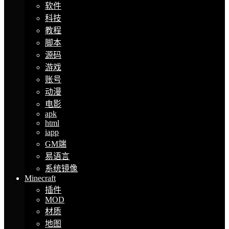
软件
科技
教程
脚本
源码
游戏
账号
动漫
电影
apk
html
iapp
GM端
易语言
系统镜像
Minecraft
插件
MOD
材质
地图