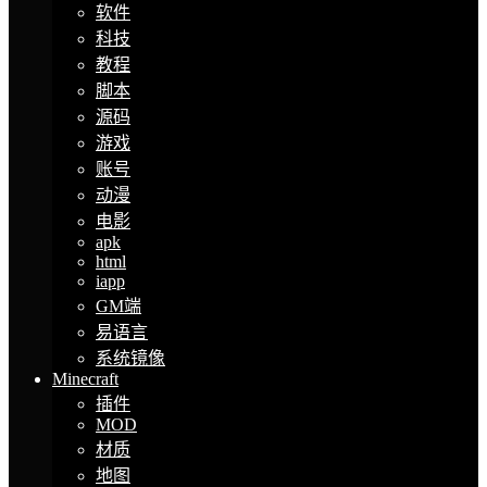
软件
科技
教程
脚本
源码
游戏
账号
动漫
电影
apk
html
iapp
GM端
易语言
系统镜像
Minecraft
插件
MOD
材质
地图