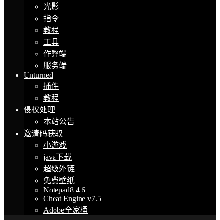
光影
指令
教程
工具
作弊端
服务端
Unturned
插件
教程
侵权处理
本站公告
邀请码获取
小游戏
java下载
超级外链
免费壁纸
Notepad8.4.6
Cheat Engine v7.5
Adobe全家桶