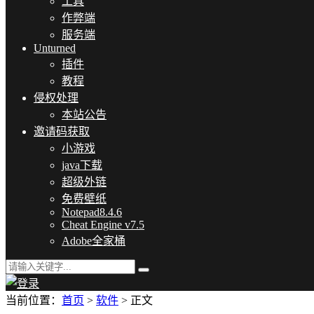
工具
作弊端
服务端
Unturned
插件
教程
侵权处理
本站公告
邀请码获取
小游戏
java下载
超级外链
免费壁纸
Notepad8.4.6
Cheat Engine v7.5
Adobe全家桶
当前位置：
首页
>
软件
> 正文