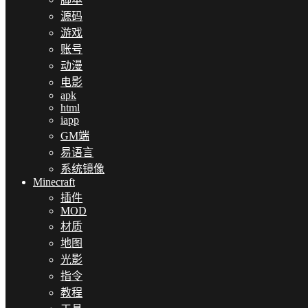
源码
游戏
账号
动漫
电影
apk
html
iapp
GM端
易语言
系统镜像
Minecraft
插件
MOD
材质
地图
光影
指令
教程