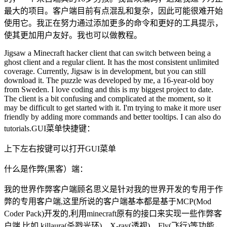
最大的项目。客户端目前有点混乱和复杂，因此可能很难开始
使用它。我正在努力通过添加更多的命令和更好的工具提示，
使其更加用户友好。我也可以做教程。
Jigsaw a Minecraft hacker client that can switch between being a
ghost client and a regular client. It has the most consistent unlimited
coverage. Currently, Jigsaw is in development, but you can still
download it. The puzzle was developed by me, a 16-year-old boy
from Sweden. I love coding and this is my biggest project to date.
The client is a bit confusing and complicated at the moment, so it
may be difficult to get started with it. I'm trying to make it more user
friendly by adding more commands and better tooltips. I can also do
tutorials.GUI菜单快捷键：
上下左右按键可以打开GUI菜单
什么是作弊(黑客）端：
我的世界作弊客户端顾名思义是针对我的世界开发的专用于作
弊的专用客户端,这里所说的客户端基本都是基于MCP(Mod
Coder Pack)开发的,利用minecraft原有的接口来实现一些作弊客
户端 比如 killaura(杀戮光环)、X-ray(透视)、Fly(飞行)等功能，