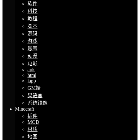
软件
科技
教程
脚本
源码
游戏
账号
动漫
电影
apk
html
iapp
GM端
易语言
系统镜像
Minecraft
插件
MOD
材质
地图