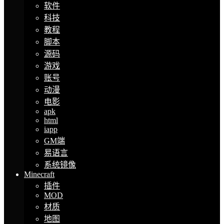
软件
科技
教程
脚本
源码
游戏
账号
动漫
电影
apk
html
iapp
GM端
易语言
系统镜像
Minecraft
插件
MOD
材质
地图