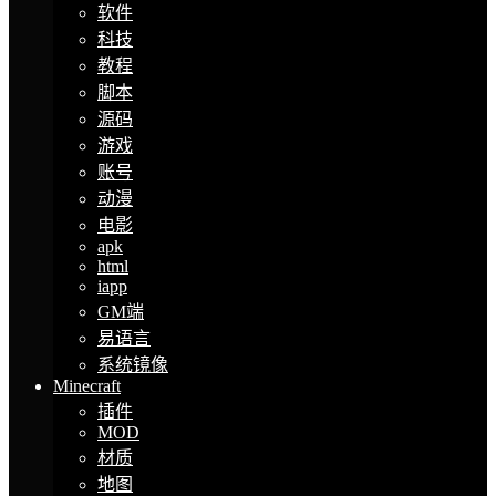
软件
科技
教程
脚本
源码
游戏
账号
动漫
电影
apk
html
iapp
GM端
易语言
系统镜像
Minecraft
插件
MOD
材质
地图