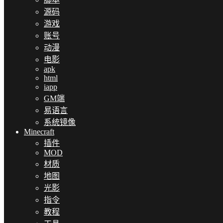
源码
游戏
账号
动漫
电影
apk
html
iapp
GM端
易语言
系统镜像
Minecraft
插件
MOD
材质
地图
光影
指令
教程