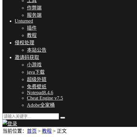
工具
作弊端
服务端
Unturned
插件
教程
侵权处理
本站公告
邀请码获取
小游戏
java下载
超级外链
免费壁纸
Notepad8.4.6
Cheat Engine v7.5
Adobe全家桶
当前位置：
首页
>
教程
> 正文