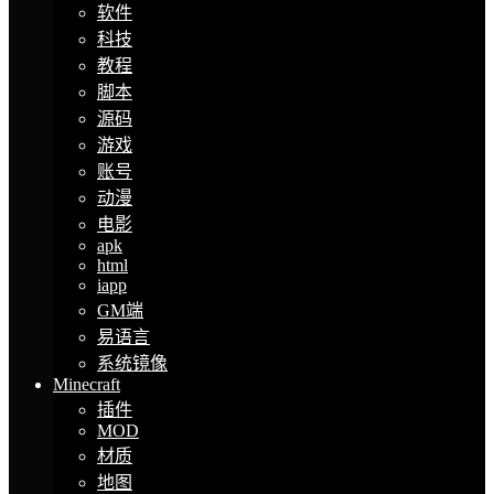
软件
科技
教程
脚本
源码
游戏
账号
动漫
电影
apk
html
iapp
GM端
易语言
系统镜像
Minecraft
插件
MOD
材质
地图