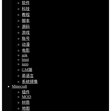
软件
科技
教程
脚本
源码
游戏
账号
动漫
电影
apk
html
iapp
GM端
易语言
系统镜像
Minecraft
插件
MOD
材质
地图