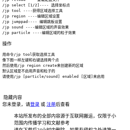
/jp select [1/2]---- 选择坐标点

/jp tool ----获得区域选择工具

/jp region ----编辑区域设置

/jp jumppad---- 编辑跳板设置

/jp sound ----编辑区域的声音效果

/jp particle ----编辑区域的粒子效果
操作
用命令/jp tool获取选择工具

像下图一样左键和右键选择两个点

然后使用/jp region create来创建新的区域

默认区域是不启用声音和粒子的

请使用/jp [particle/sound] enabled [区域]来启用
隐藏内容
您未登录，请
登录
或
注册
后查看
本站所发布的全部内容源于互联网搬运，仅限于小
范围内传播学习和文献参考
请在下载后24小时内删除，如果有侵权之处请第一