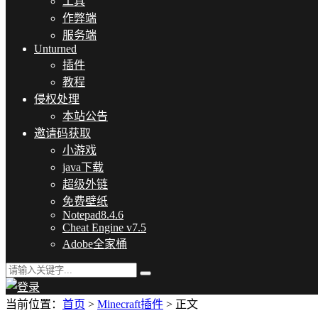
工具
作弊端
服务端
Unturned
插件
教程
侵权处理
本站公告
邀请码获取
小游戏
java下载
超级外链
免费壁纸
Notepad8.4.6
Cheat Engine v7.5
Adobe全家桶
当前位置：
首页
>
Minecraft插件
> 正文