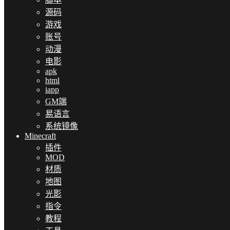
源码
游戏
账号
动漫
电影
apk
html
iapp
GM端
易语言
系统镜像
Minecraft
插件
MOD
材质
地图
光影
指令
教程