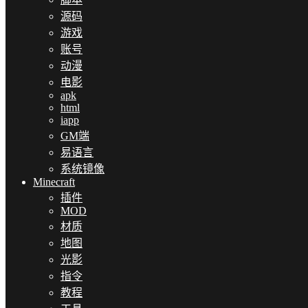
源码
游戏
账号
动漫
电影
apk
html
iapp
GM端
易语言
系统镜像
Minecraft
插件
MOD
材质
地图
光影
指令
教程