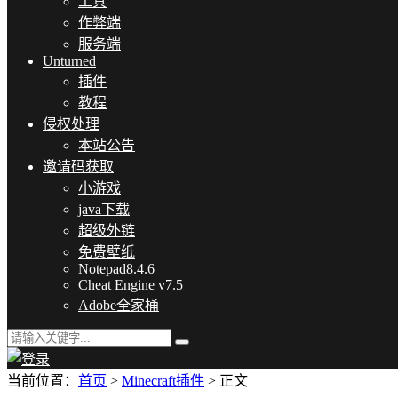
工具
作弊端
服务端
Unturned
插件
教程
侵权处理
本站公告
邀请码获取
小游戏
java下载
超级外链
免费壁纸
Notepad8.4.6
Cheat Engine v7.5
Adobe全家桶
当前位置：
首页
>
Minecraft插件
> 正文