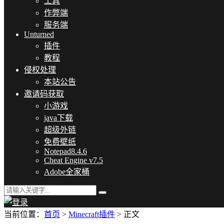
工具
作弊端
服务端
Unturned
插件
教程
侵权处理
本站公告
邀请码获取
小游戏
java下载
超级外链
免费壁纸
Notepad8.4.6
Cheat Engine v7.5
Adobe全家桶
当前位置：
首页
>
Minecraft插件
> 正文