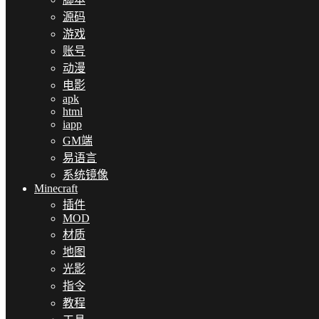
源码
游戏
账号
动漫
电影
apk
html
iapp
GM端
易语言
系统镜像
Minecraft
插件
MOD
材质
地图
光影
指令
教程