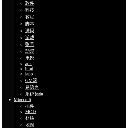
软件
科技
教程
脚本
源码
游戏
账号
动漫
电影
apk
html
iapp
GM端
易语言
系统镜像
Minecraft
插件
MOD
材质
地图