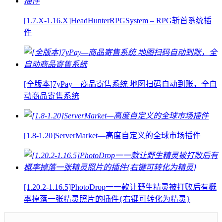
[1.7.X-1.16.X]HeadHunterRPGSystem – RPG斩首系统插
件
[全版本]7yPay—商品寄售系统 地图扫码自动到账，全自
动商品寄售系统
[1.8-1.20]ServerMarket—高度自定义的全球市场插件
[1.20.2-1.16.5]PhotoDrop一一款让野生精灵被打败后有概
率掉落一张精灵照片的插件{右键可转化为精灵}