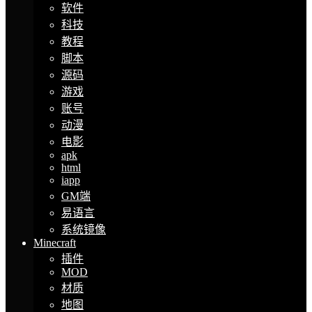
软件
科技
教程
脚本
源码
游戏
账号
动漫
电影
apk
html
iapp
GM端
易语言
系统镜像
Minecraft
插件
MOD
材质
地图