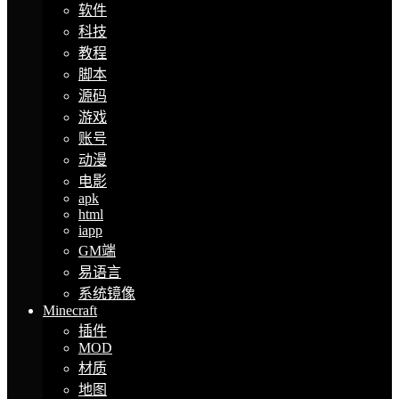
软件
科技
教程
脚本
源码
游戏
账号
动漫
电影
apk
html
iapp
GM端
易语言
系统镜像
Minecraft
插件
MOD
材质
地图