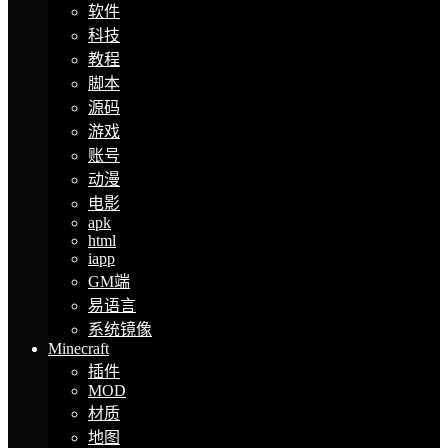
软件
科技
教程
脚本
源码
游戏
账号
动漫
电影
apk
html
iapp
GM端
易语言
系统镜像
Minecraft
插件
MOD
材质
地图