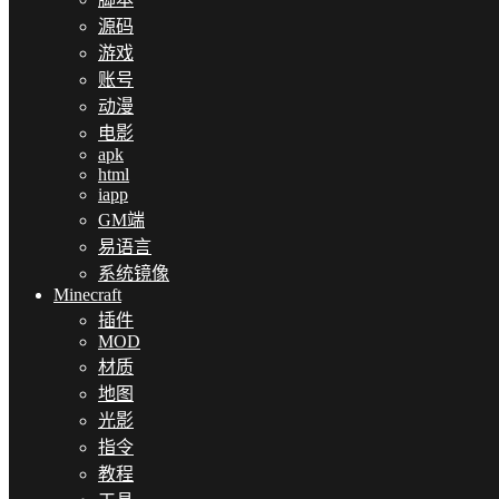
源码
游戏
账号
动漫
电影
apk
html
iapp
GM端
易语言
系统镜像
Minecraft
插件
MOD
材质
地图
光影
指令
教程