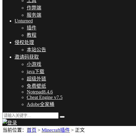
工具
作弊端
服务端
Unturned
插件
教程
侵权处理
本站公告
邀请码获取
小游戏
java下载
超级外链
免费壁纸
Notepad8.4.6
Cheat Engine v7.5
Adobe全家桶
当前位置：
首页
>
Minecraft插件
> 正文