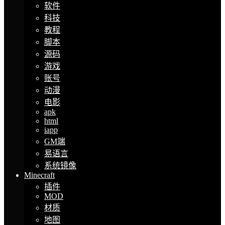
软件
科技
教程
脚本
源码
游戏
账号
动漫
电影
apk
html
iapp
GM端
易语言
系统镜像
Minecraft
插件
MOD
材质
地图