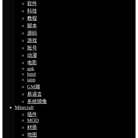
软件
科技
教程
脚本
源码
游戏
账号
动漫
电影
apk
html
iapp
GM端
易语言
系统镜像
Minecraft
插件
MOD
材质
地图