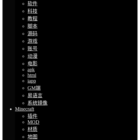
软件
科技
教程
脚本
源码
游戏
账号
动漫
电影
apk
html
iapp
GM端
易语言
系统镜像
Minecraft
插件
MOD
材质
地图