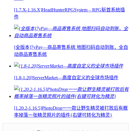
[1.7.X-1.16.X]HeadHunterRPGSystem – RPG斩首系统插
件
[全版本]7yPay—商品寄售系统 地图扫码自动到账，全自
动商品寄售系统
[1.8-1.20]ServerMarket—高度自定义的全球市场插件
[1.20.2-1.16.5]PhotoDrop一一款让野生精灵被打败后有概
率掉落一张精灵照片的插件{右键可转化为精灵}