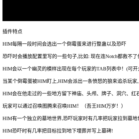
插件特点
HIM每隔一段时间会选出一个倒霉蛋来进行整蛊以及恐吓
恐吓时会播放配置里写的一些句子,比如: 现在连Notch都救不了你
HIM会以一个幽灵的模样出现在每个玩家的TAB列表中！(可开
当某个倒霉蛋被HIM盯上,HIM会派出一条愤怒的狼来追杀玩
HIM会在他走过的一些地方留下神庙、头颅、牌子、洞穴、红
玩家可以通过召唤图腾来召唤HIM！（吾王HIM万岁！）
HIM有一个独立的墓地世界,恐吓玩家时有几率把玩家拉到墓地
HIM恐吓时有几率把目标拉到地下埋葬并写上墓碑!