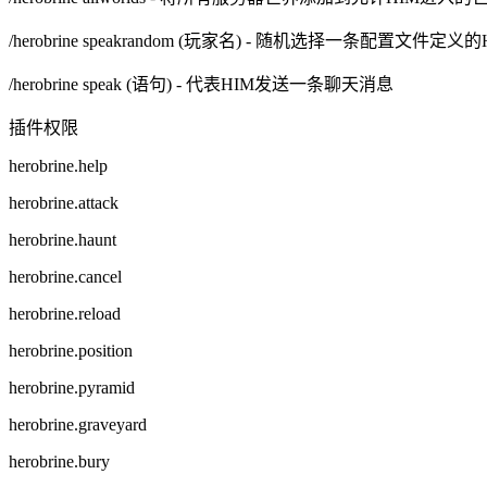
/herobrine speakrandom (玩家名) - 随机选择一条配置文
/herobrine speak (语句) - 代表HIM发送一条聊天消息
插件权限
herobrine.help
herobrine.attack
herobrine.haunt
herobrine.cancel
herobrine.reload
herobrine.position
herobrine.pyramid
herobrine.graveyard
herobrine.bury