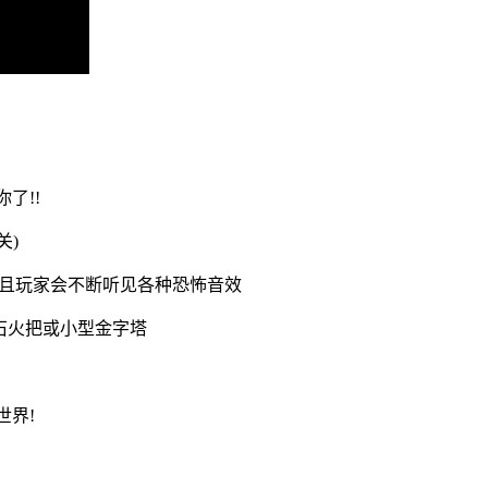
了!!
关)
家,且玩家会不断听见各种恐怖音效
石火把或小型金字塔
世界!