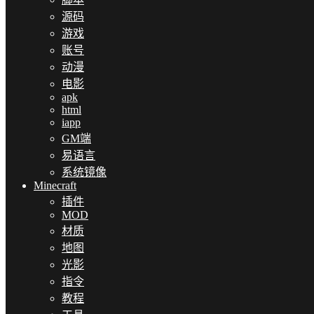
源码
游戏
账号
动漫
电影
apk
html
iapp
GM端
易语言
系统镜像
Minecraft
插件
MOD
材质
地图
光影
指令
教程