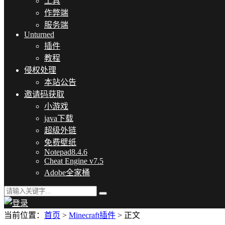
工具
作弊端
服务端
Unturned
插件
教程
侵权处理
本站公告
邀请码获取
小游戏
java下载
超级外链
免费壁纸
Notepad8.4.6
Cheat Engine v7.5
Adobe全家桶
当前位置：
首页
>
Minecraft插件
> 正文