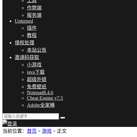
工具
作弊端
服务端
Unturned
插件
教程
侵权处理
本站公告
邀请码获取
小游戏
java下载
超级外链
免费壁纸
Notepad8.4.6
Cheat Engine v7.5
Adobe全家桶
当前位置：
首页
>
游戏
> 正文