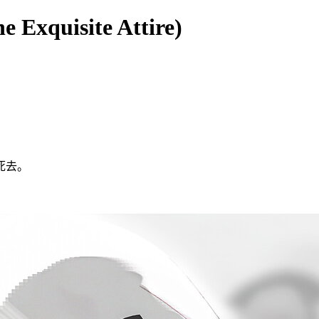
 Exquisite Attire)
死去。