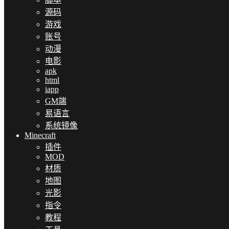
源码
游戏
账号
动漫
电影
apk
html
iapp
GM端
易语言
系统镜像
Minecraft
插件
MOD
材质
地图
光影
指令
教程