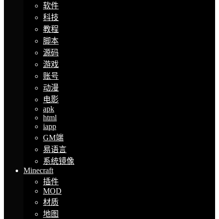
软件
科技
教程
脚本
源码
游戏
账号
动漫
电影
apk
html
iapp
GM端
易语言
系统镜像
Minecraft
插件
MOD
材质
地图