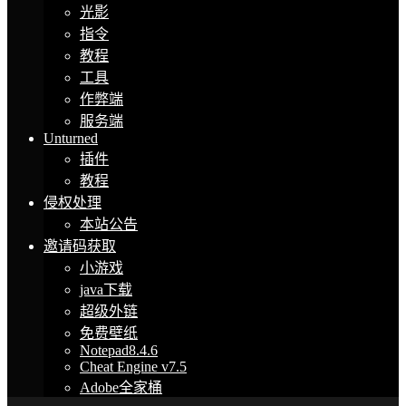
光影
指令
教程
工具
作弊端
服务端
Unturned
插件
教程
侵权处理
本站公告
邀请码获取
小游戏
java下载
超级外链
免费壁纸
Notepad8.4.6
Cheat Engine v7.5
Adobe全家桶