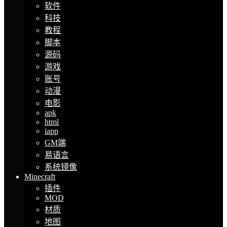
软件
科技
教程
脚本
源码
游戏
账号
动漫
电影
apk
html
iapp
GM端
易语言
系统镜像
Minecraft
插件
MOD
材质
地图