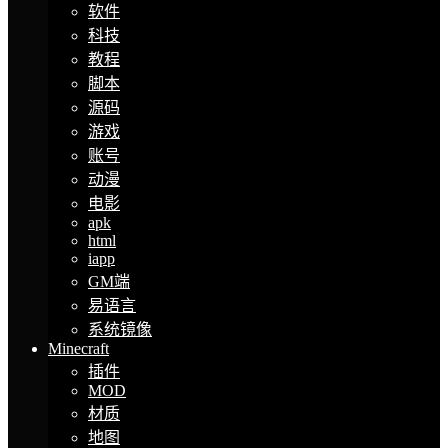
软件
科技
教程
脚本
源码
游戏
账号
动漫
电影
apk
html
iapp
GM端
易语言
系统镜像
Minecraft
插件
MOD
材质
地图