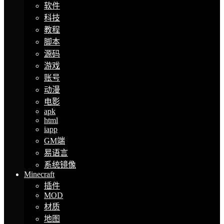
软件
科技
教程
脚本
源码
游戏
账号
动漫
电影
apk
html
iapp
GM端
易语言
系统镜像
Minecraft
插件
MOD
材质
地图