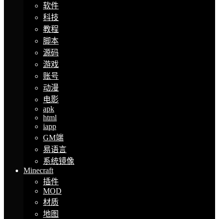
软件
科技
教程
脚本
源码
游戏
账号
动漫
电影
apk
html
iapp
GM端
易语言
系统镜像
Minecraft
插件
MOD
材质
地图