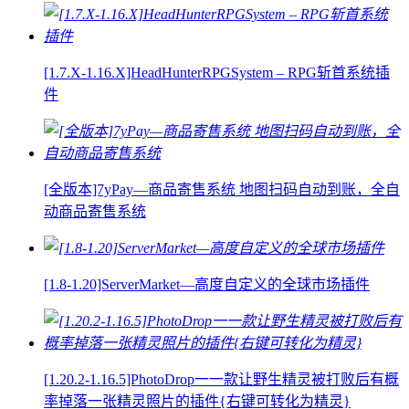
[1.7.X-1.16.X]HeadHunterRPGSystem – RPG斩首系统插
件
[全版本]7yPay—商品寄售系统 地图扫码自动到账，全自
动商品寄售系统
[1.8-1.20]ServerMarket—高度自定义的全球市场插件
[1.20.2-1.16.5]PhotoDrop一一款让野生精灵被打败后有概
率掉落一张精灵照片的插件{右键可转化为精灵}