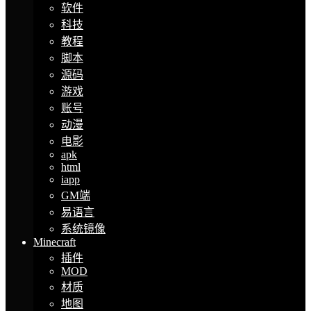
软件
科技
教程
脚本
源码
游戏
账号
动漫
电影
apk
html
iapp
GM端
易语言
系统镜像
Minecraft
插件
MOD
材质
地图