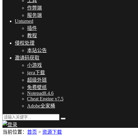
工具
作弊端
服务端
Unturned
插件
教程
侵权处理
本站公告
邀请码获取
小游戏
java下载
超级外链
免费壁纸
Notepad8.4.6
Cheat Engine v7.5
Adobe全家桶
当前位置：
首页
>
资源下载