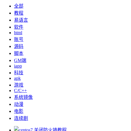
全部
教程
易语言
软件
html
账号
源码
脚本
GM端
iapp
科技
apk
游戏
C/C++
系统镜像
动漫
电影
连续剧