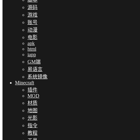
源码
游戏
账号
动漫
电影
apk
html
iapp
GM端
易语言
系统镜像
Minecraft
插件
MOD
材质
地图
光影
指令
教程