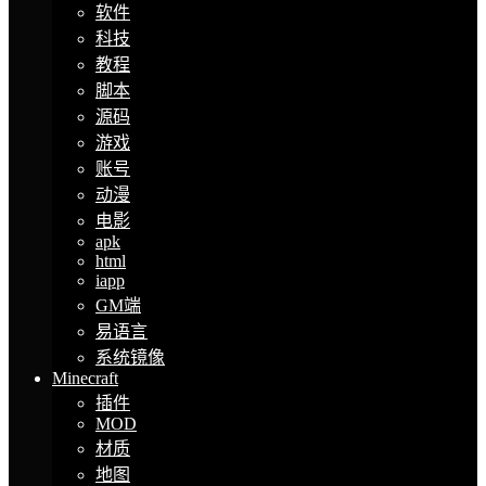
软件
科技
教程
脚本
源码
游戏
账号
动漫
电影
apk
html
iapp
GM端
易语言
系统镜像
Minecraft
插件
MOD
材质
地图