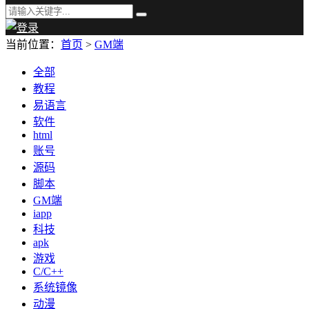
当前位置：
首页
>
GM端
全部
教程
易语言
软件
html
账号
源码
脚本
GM端
iapp
科技
apk
游戏
C/C++
系统镜像
动漫