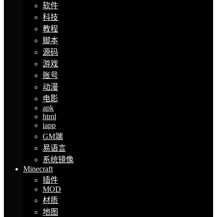
软件
科技
教程
脚本
源码
游戏
账号
动漫
电影
apk
html
iapp
GM端
易语言
系统镜像
Minecraft
插件
MOD
材质
地图