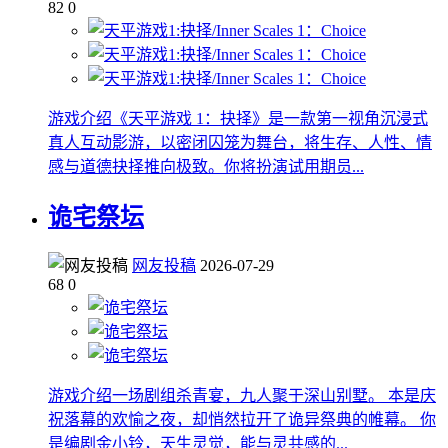
82
0
游戏介绍《天平游戏 1：抉择》是一款第一视角沉浸式
真人互动影游，以密闭囚笼为舞台，将生存、人性、情
感与道德抉择推向极致。你将扮演试用期员...
诡宅祭坛
网友投稿
2026-07-29
68
0
游戏介绍一场剧组杀青宴，九人聚于深山别墅。 本是庆
祝落幕的欢愉之夜，却悄然拉开了诡异祭典的帷幕。 你
是编剧金小铃，天生灵觉，能与灵共感的...