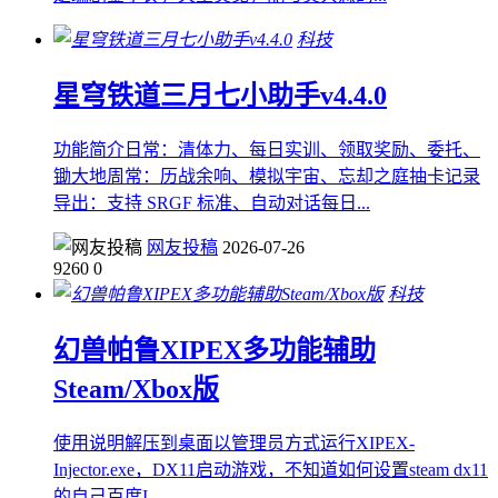
科技
星穹铁道三月七小助手v4.4.0
功能简介日常：清体力、每日实训、领取奖励、委托、
锄大地周常：历战余响、模拟宇宙、忘却之庭抽卡记录
导出：支持 SRGF 标准、自动对话每日...
网友投稿
2026-07-26
9260
0
科技
幻兽帕鲁XIPEX多功能辅助
Steam/Xbox版
使用说明解压到桌面以管理员方式运行XIPEX-
Injector.exe，DX11启动游戏，不知道如何设置steam dx11
的自己百度I...