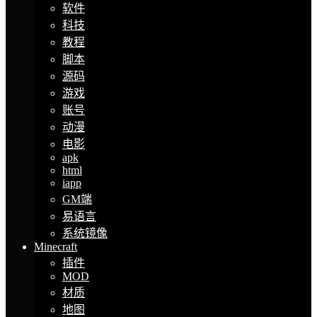
软件
科技
教程
脚本
源码
游戏
账号
动漫
电影
apk
html
iapp
GM端
易语言
系统镜像
Minecraft
插件
MOD
材质
地图