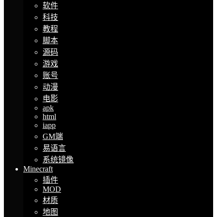
软件
科技
教程
脚本
源码
游戏
账号
动漫
电影
apk
html
iapp
GM端
易语言
系统镜像
Minecraft
插件
MOD
材质
地图