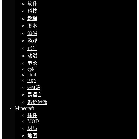
软件
科技
教程
脚本
源码
游戏
账号
动漫
电影
apk
html
iapp
GM端
易语言
系统镜像
Minecraft
插件
MOD
材质
地图